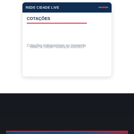
REDE CIDADE LIVE
COTAÇÕES
Cotações indisponíveis no momento.
Valores de compra • atualização automática