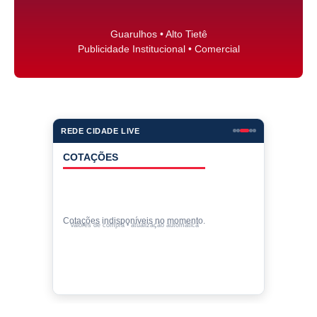
Guarulhos • Alto Tietê
Publicidade Institucional • Comercial
REDE CIDADE LIVE
COTAÇÕES
Cotações indisponíveis no momento.
Valores de compra • atualização automática