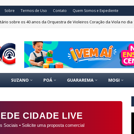
Sobre
Termos de Uso
Contato
Quem Somos e Expediente
ário sobre os 40 anos da Orquestra de Violeiros Coração da Viola no dia 
SUZANO
POÁ
GUARAREMA
MOGI
EDE CIDADE LIVE
s Sociais • Solicite uma proposta comercial