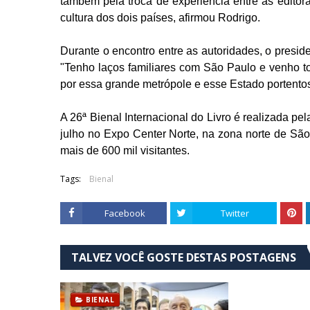
também pela troca de experiência entre as editoras
cultura dos dois países, afirmou Rodrigo.
Durante o encontro entre as autoridades, o presi
"Tenho laços familiares com São Paulo e venho t
por essa grande metrópole e esse Estado portento
A 26ª Bienal Internacional do Livro é realizada pe
julho no Expo Center Norte, na zona norte de São
mais de 600 mil visitantes.
Tags:
Bienal
Facebook
Twitter
TALVEZ VOCÊ GOSTE DESTAS POSTAGENS
BIENAL