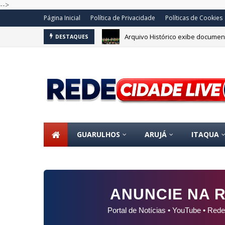
-->
Página Inicial
Política de Privacidade
Políticas de Cookies
Arquivo Histórico exibe document
DESTAQUES
GUARULHOS
ARUJÁ
ITAQUA
ANUNCIE NA R
Portal de Notícias • YouTube • Rede