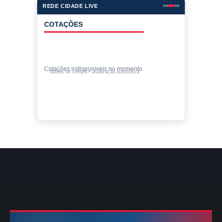
REDE CIDADE LIVE
COTAÇÕES
Cotações indisponíveis no momento.
Valores de compra • atualização automática