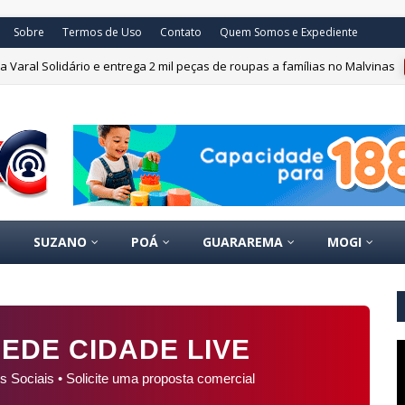
Sobre
Termos de Uso
Contato
Quem Somos e Expediente
 Varal Solidário e entrega 2 mil peças de roupas a famílias no Malvinas
tráfico e apreende mais de três mil porções de drogas nos primeiros dia
SUZANO
POÁ
GUARAREMA
MOGI
EDE CIDADE LIVE
s Sociais • Solicite uma proposta comercial