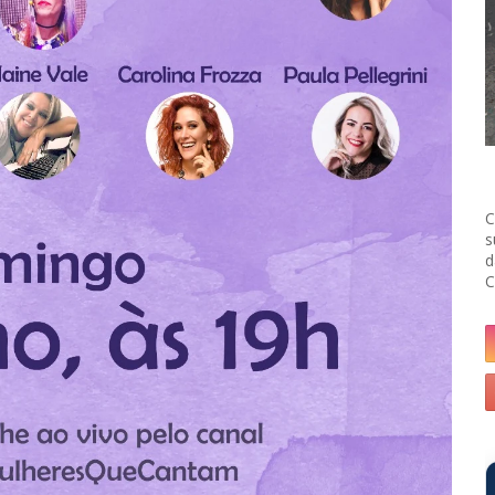
C
s
d
C