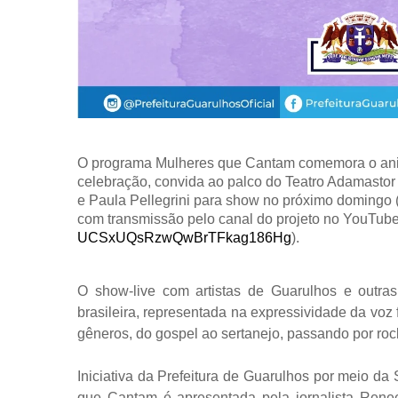
O programa Mulheres que Cantam comemora o aniv
celebração, convida ao palco do Teatro Adamastor a
e Paula Pellegrini para show no próximo domingo (2
com transmissão pelo canal do projeto no YouTube
UCSxUQsRzwQwBrTFkag186Hg
).
O show-live com artistas de Guarulhos e outra
brasileira, representada na expressividade da voz
gêneros, do gospel ao sertanejo, passando por rock
Iniciativa da Prefeitura de Guarulhos por meio da
que Cantam é apresentada pela jornalista Renee