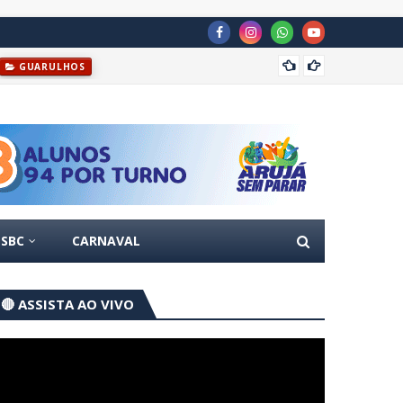
GUARULHOS
Prefei
s de agosto
GUARULHOS
SBC
CARNAVAL
🔴 ASSISTA AO VIVO