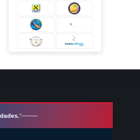
idades.
”