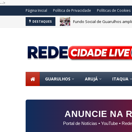
-->
Página Inicial
Política de Privacidade
Políticas de Cookies
Fundo Social de Guarulhos amplia
DESTAQUES
GCM prende cinco suspeitos por 
GUARULHOS
ARUJÁ
ITAQUA
ANUNCIE NA R
Portal de Notícias • YouTube • Rede