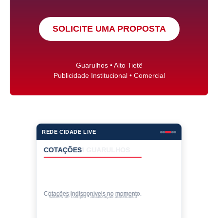
SOLICITE UMA PROPOSTA
Guarulhos • Alto Tietê
Publicidade Institucional • Comercial
REDE CIDADE LIVE
COTAÇÕES
Cotações indisponíveis no momento.
Valores de compra • atualização automática