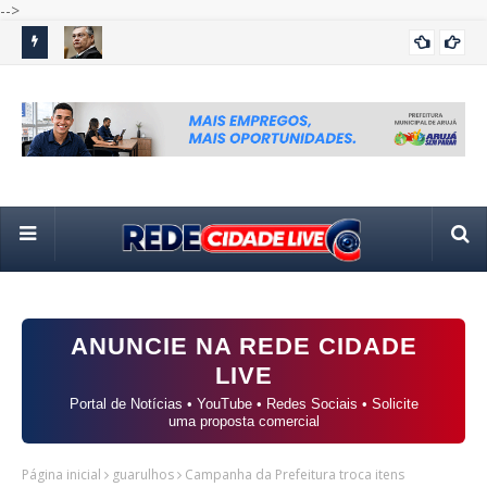
-->
em meio
Flávio Dino manda PF investigar indícios de irregularidades
Jus
POLÍTICA
em emendas parlamentares após auditoria do TCU
de 
ANUNCIE NA REDE CIDADE
LIVE
Portal de Notícias • YouTube • Redes Sociais • Solicite
uma proposta comercial
Página inicial
guarulhos
Campanha da Prefeitura troca itens