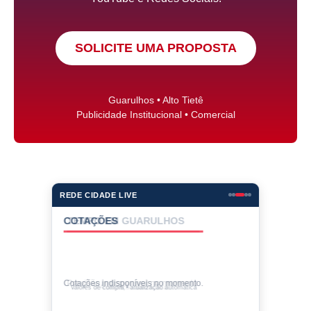
SOLICITE UMA PROPOSTA
Guarulhos • Alto Tietê
Publicidade Institucional • Comercial
REDE CIDADE LIVE
COTAÇÕES
Cotações indisponíveis no momento.
Valores de compra • atualização automática