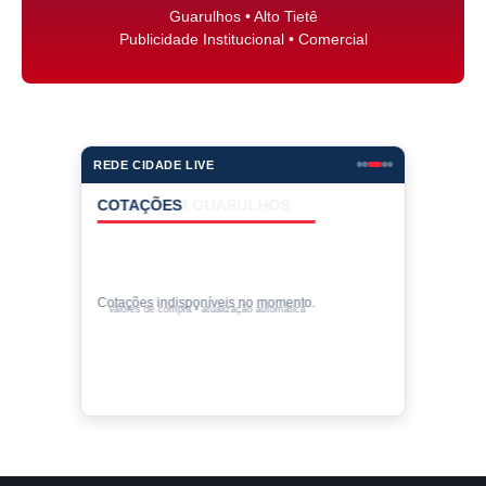
Guarulhos • Alto Tietê
Publicidade Institucional • Comercial
REDE CIDADE LIVE
COTAÇÕES
Cotações indisponíveis no momento.
Valores de compra • atualização automática