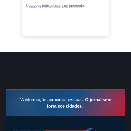
Cotações indisponíveis no momento.
Valores de compra • atualização automática
“A informação aproxima pessoas.
O jornalismo
fortalece cidades.
”