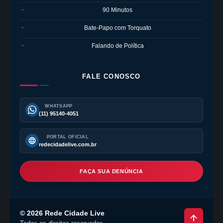
90 Minutos
●
Bate-Papo com Torquato
●
Falando de Política
●
FALE CONOSCO
WHATSAPP
(11) 95140-4051
PORTAL OFICIAL
redecidadelive.com.br
FAÇA SUA DENÚNCIA
©
2026
Rede Cidade Live