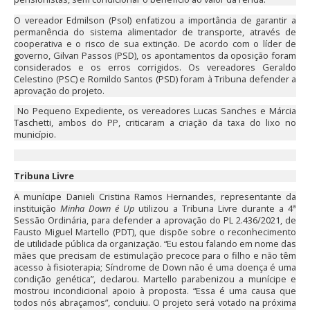
O vereador Edmilson (Psol) enfatizou a importância de garantir a
permanência do sistema alimentador de transporte, através de
cooperativa e o risco de sua extinção. De acordo com o líder de
governo, Gilvan Passos (PSD), os apontamentos da oposição foram
considerados e os erros corrigidos. Os vereadores Geraldo
Celestino (PSC) e Romildo Santos (PSD) foram à Tribuna defender a
aprovação do projeto.
No Pequeno Expediente, os vereadores Lucas Sanches e Márcia
Taschetti, ambos do PP, criticaram a criação da taxa do lixo no
município.
Tribuna Livre
A munícipe Danieli Cristina Ramos Hernandes, representante da
instituição
Minha Down é Up
utilizou a Tribuna Livre durante a 4ª
Sessão Ordinária, para defender a aprovação do PL 2.436/2021, de
Fausto Miguel Martello (PDT), que dispõe sobre o reconhecimento
de utilidade pública da organização. “Eu estou falando em nome das
mães que precisam de estimulação precoce para o filho e não têm
acesso à fisioterapia; Síndrome de Down não é uma doença é uma
condição genética”, declarou. Martello parabenizou a munícipe e
mostrou incondicional apoio à proposta. “Essa é uma causa que
todos nós abraçamos”, concluiu. O projeto será votado na próxima