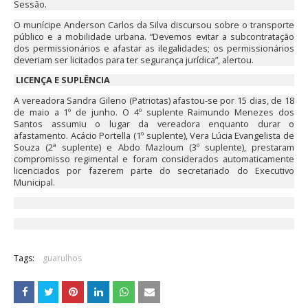
Sessão.
O munícipe Anderson Carlos da Silva discursou sobre o transporte
público e a mobilidade urbana. “Devemos evitar a subcontratação
dos permissionários e afastar as ilegalidades; os permissionários
deveriam ser licitados para ter segurança jurídica”, alertou.
LICENÇA E SUPLÊNCIA
A vereadora Sandra Gileno (Patriotas) afastou-se por 15 dias, de 18
de maio a 1º de junho. O 4º suplente Raimundo Menezes dos
Santos assumiu o lugar da vereadora enquanto durar o
afastamento. Acácio Portella (1º suplente), Vera Lúcia Evangelista de
Souza (2ª suplente) e Abdo Mazloum (3º suplente), prestaram
compromisso regimental e foram considerados automaticamente
licenciados por fazerem parte do secretariado do Executivo
Municipal.
Tags:
guarulhos