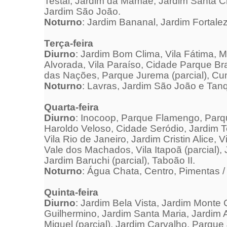
Testai, Jardim da Mamãe, Jardim Santa Cla
Jardim São João.
Noturno
: Jardim Bananal, Jardim Fortale
Ter
ça-feira
Diurno
: Jardim Bom Clima, Vila Fátima, 
Alvorada, Vila Paraíso, Cidade Parque Bra
das Nações, Parque Jurema (parcial), Cu
Noturno
: Lavras, Jardim São João e Tan
Quarta
-feira
Diurno
: Inocoop, Parque Flamengo, Parqu
Haroldo Veloso, Cidade Seródio, Jardim Te
Vila Rio
de Janeiro
, Jardim Cristin Alice,
Vale dos Machados, Vila Itapoã (parcial), 
Jardim Baruchi (parcial), Taboão II.
Noturno
: Água Chata, Centro, Pimentas / 
Quinta
-feira
Diurno
: Jardim Bela Vista, Jardim Monte 
Guilhermino, Jardim Santa Maria, Jardim 
Miguel (parcial), Jardim Carvalho, Parque 