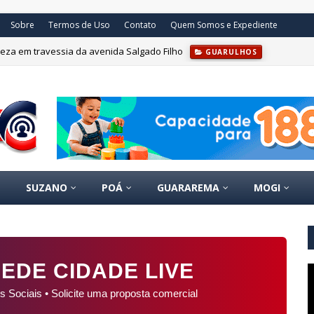
Sobre
Termos de Uso
Contato
Quem Somos e Expediente
m Paranapiacaba abre inscrições
BRASIL
SUZANO
POÁ
GUARAREMA
MOGI
EDE CIDADE LIVE
s Sociais • Solicite uma proposta comercial