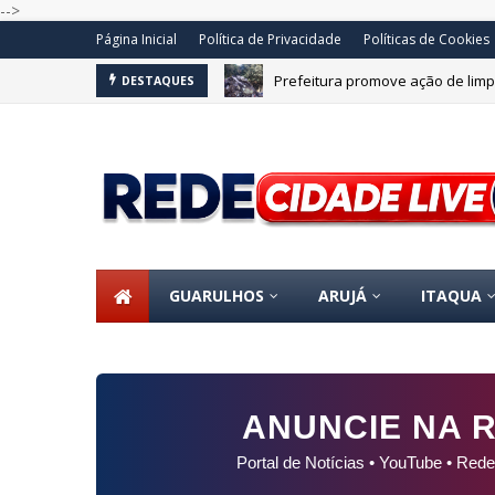
-->
Página Inicial
Política de Privacidade
Políticas de Cookies
Concurso de ferreomodelismo e
DESTAQUES
GUARULHOS
ARUJÁ
ITAQUA
ANUNCIE NA R
Portal de Notícias • YouTube • Rede