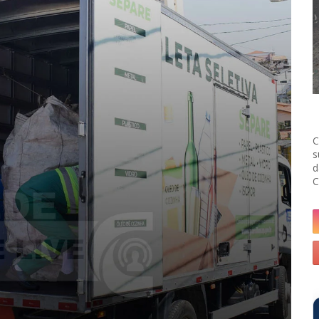
C
s
d
C