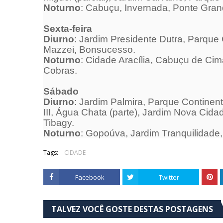
Noturno
: Cabuçu, Invernada, Ponte Grand
Sexta
-feira
Diurno
: Jardim Presidente Dutra, Parque
Mazzei, Bonsucesso.
Noturno
: Cidade Aracília, Cabuçu de Ci
Cobras.
Sábado
Diurno
: Jardim Palmira, Parque Continenta
III, Água Chata (parte), Jardim Nova Cida
Tibagy.
Noturno
: Gopoúva, Jardim Tranquilidade, 
Tags:
CIDADE
Facebook
Twitter
TALVEZ VOCÊ GOSTE DESTAS POSTAGENS