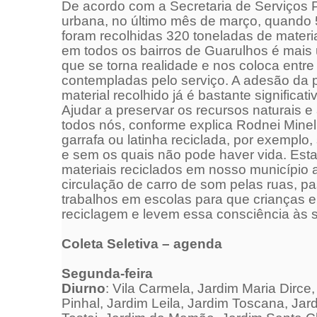
De acordo com a Secretaria de Serviços P
urbana, no último mês
de mar
ço, quando 
foram recolhidas 320 toneladas de materiai
em todos os bairros de Guarulhos é mai
que se torna realidade e nos coloca entr
contempladas pelo serviço. A adesão da
material recolhido já é bastante significativ
Ajudar a preservar os recursos naturais e
todos nós, conforme explica Rodnei Minell
garrafa ou latinha reciclada, por exemplo,
e sem os quais não pode haver vida. Est
materiais reciclados em nosso município 
circulação de carro de som pelas ruas, pa
trabalhos em escolas para que crianças 
reciclagem e levem essa consciência às su
Coleta Seletiva – agenda
Segunda
-feira
Diurno
: Vila Carmela, Jardim Maria Dirce,
Pinhal, Jardim Leila, Jardim Toscana, Jar