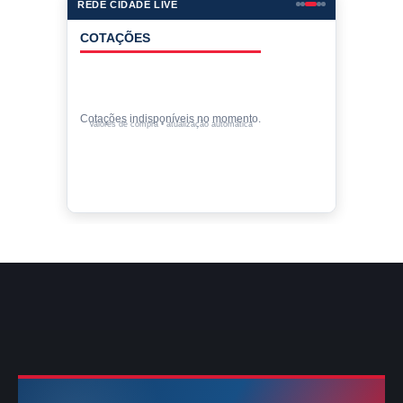
REDE CIDADE LIVE
COTAÇÕES
Cotações indisponíveis no momento.
Valores de compra • atualização automática